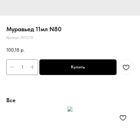
Муравьед 11мл N80
Артикул:
2511270
100,18
р.
Купить
Все