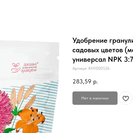
Удобрение гранул
садовых цветов (
универсал NPK 3:
Артикул:
КН1000536
283,59
р.
Нет в наличии