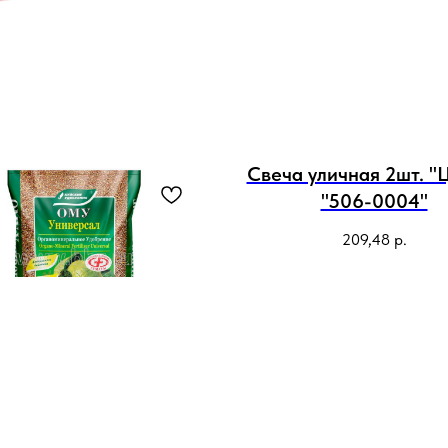
Свеча уличная 2шт. "
"506-0004"
209,48
р.
У "Универсал" 1кг
88
р.