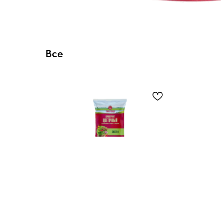
Все
Тайна озера - Цветочный
ОМ
"Экстра" 10л