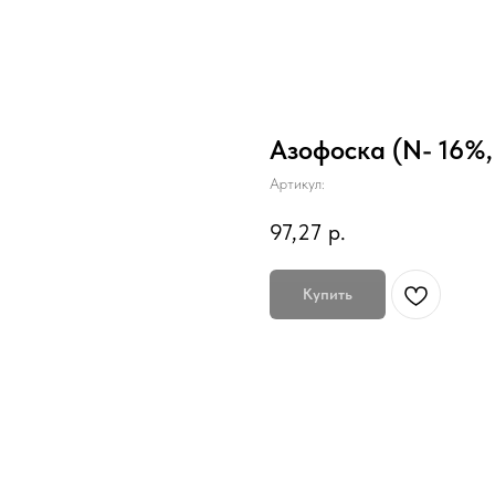
Азофоска (N- 16%, 
Артикул:
97,27
р.
Купить