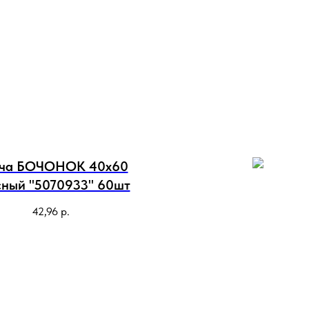
ча БОЧОНОК 40х60
сный "5070933" 60шт
42,96
р.