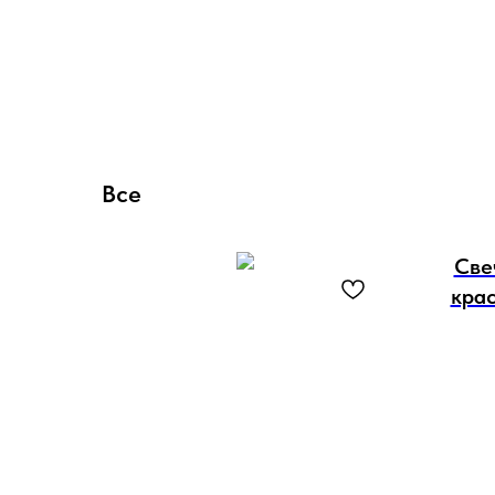
Все
Све
кра